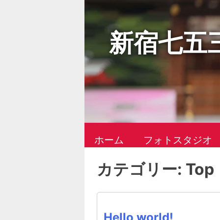
Skip
to
content
新宿七五
ホーム
フォトスタジオ
カテゴリー:
Top
Hello world!