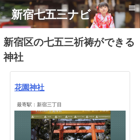
Skip
新宿七五三ナビ
to
content
新宿区の七五三祈祷ができる
神社
花園神社
最寄駅：新宿三丁目